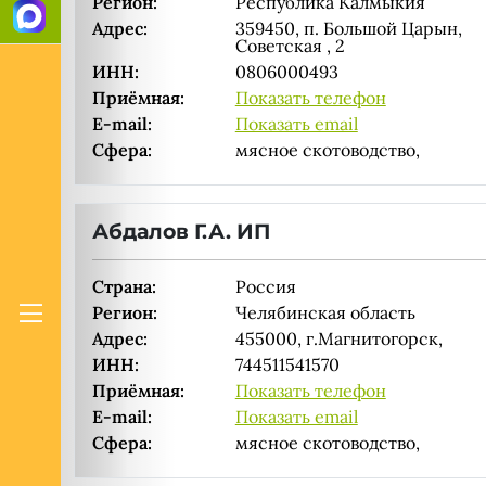
Регион:
Республика Калмыкия
Адрес:
359450, п. Большой Царын,
Советская , 2
ИНН:
0806000493
Приёмная:
Показать телефон
E-mail:
Показать email
Сфера:
мясное скотоводство,
Абдалов Г.А. ИП
Страна:
Россия
Регион:
Челябинская область
Адрес:
455000, г.Магнитогорск,
ИНН:
744511541570
Приёмная:
Показать телефон
E-mail:
Показать email
Сфера:
мясное скотоводство,