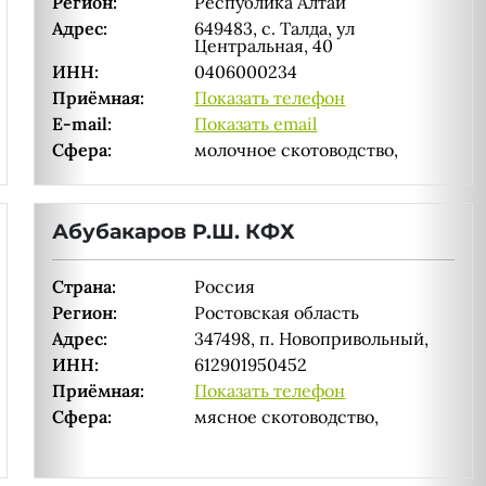
Регион:
Республика Алтай
Адрес:
649483, с. Талда, ул
Центральная, 40
ИНН:
0406000234
Приёмная:
Показать телефон
E-mail:
Показать email
Сфера:
молочное скотоводство,
Абубакаров Р.Ш. КФХ
Страна:
Россия
Регион:
Ростовская область
Адрес:
347498, п. Новопривольный,
ИНН:
612901950452
Приёмная:
Показать телефон
Сфера:
мясное скотоводство,