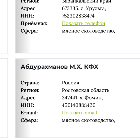
Регион:
Забайкальский край
Адрес:
673335, с. Урульга,
ИНН:
752302838474
Приёмная:
Показать телефон
Сфера:
мясное скотоводство,
Абдурахманов М.Х. КФХ
Страна:
Россия
Регион:
Ростовская область
Адрес:
347441, х. Фомин,
ИНН:
450140888420
E-mail:
Показать email
Сфера:
мясное скотоводство,